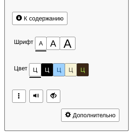
К содержанию
А
Шрифт
А
А
Цвет
Ц
Ц
Ц
Ц
Ц
Дополнительно