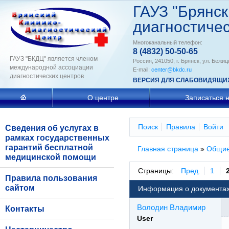
ГАУЗ "Брянск
диагностичес
Многоканальный телефон:
8 (4832) 50-50-65
ГАУЗ "БКДЦ" является членом
Россия, 241050, г. Брянск, ул. Бежиц
международной ассоциации
E-mail:
center@bkdc.ru
диагностических центров
ВЕРСИЯ ДЛЯ СЛАБОВИДЯЩИ
О центре
Записаться 
Поиск
Правила
Войти
Сведения об услугах в
рамках государственных
гарантий бесплатной
Главная страница
»
Общие
медицинской помощи
Страницы:
Пред.
1
Правила пользования
сайтом
Информация о документа
Володин Владимир
Контакты
User